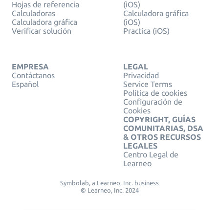
Hojas de referencia
(iOS)
Calculadoras
Calculadora gráfica
Calculadora gráfica
(iOS)
Verificar solución
Practica (iOS)
EMPRESA
LEGAL
Contáctanos
Privacidad
Español
Service Terms
Política de cookies
Configuración de
Cookies
COPYRIGHT, GUÍAS
COMUNITARIAS, DSA
& OTROS RECURSOS
LEGALES
Centro Legal de
Learneo
Symbolab, a Learneo, Inc. business
© Learneo, Inc. 2024