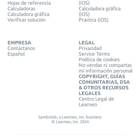
Hojas de referencia
(iOS)
Calculadoras
Calculadora gráfica
Calculadora gráfica
(iOS)
Verificar solución
Practica (iOS)
EMPRESA
LEGAL
Contáctanos
Privacidad
Español
Service Terms
Política de cookies
No vendas ni compartas
mi información personal
COPYRIGHT, GUÍAS
COMUNITARIAS, DSA
& OTROS RECURSOS
LEGALES
Centro Legal de
Learneo
Symbolab, a Learneo, Inc. business
© Learneo, Inc. 2024