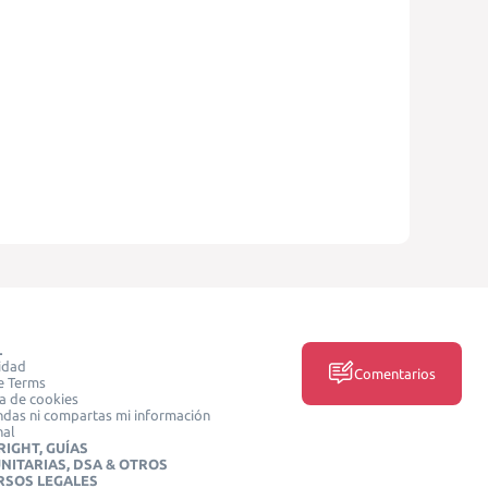
L
idad
Comentarios
e Terms
ca de cookies
das ni compartas mi información
nal
IGHT, GUÍAS
NITARIAS, DSA & OTROS
RSOS LEGALES