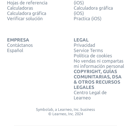
Hojas de referencia
(iOS)
Calculadoras
Calculadora gráfica
Calculadora gráfica
(iOS)
Verificar solución
Practica (iOS)
EMPRESA
LEGAL
Contáctanos
Privacidad
Español
Service Terms
Política de cookies
No vendas ni compartas
mi información personal
COPYRIGHT, GUÍAS
COMUNITARIAS, DSA
& OTROS RECURSOS
LEGALES
Centro Legal de
Learneo
Symbolab, a Learneo, Inc. business
© Learneo, Inc. 2024