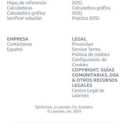
Hojas de referencia
(iOS)
Calculadoras
Calculadora gráfica
Calculadora gráfica
(iOS)
Verificar solución
Practica (iOS)
EMPRESA
LEGAL
Contáctanos
Privacidad
Español
Service Terms
Política de cookies
Configuración de
Cookies
COPYRIGHT, GUÍAS
COMUNITARIAS, DSA
& OTROS RECURSOS
LEGALES
Centro Legal de
Learneo
Symbolab, a Learneo, Inc. business
© Learneo, Inc. 2024