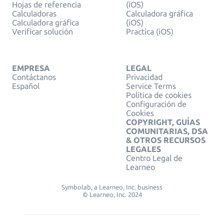
Hojas de referencia
(iOS)
Calculadoras
Calculadora gráfica
Calculadora gráfica
(iOS)
Verificar solución
Practica (iOS)
EMPRESA
LEGAL
Contáctanos
Privacidad
Español
Service Terms
Política de cookies
Configuración de
Cookies
COPYRIGHT, GUÍAS
COMUNITARIAS, DSA
& OTROS RECURSOS
LEGALES
Centro Legal de
Learneo
Symbolab, a Learneo, Inc. business
© Learneo, Inc. 2024