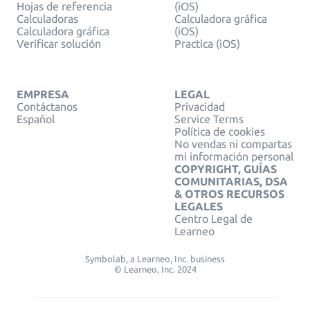
Hojas de referencia
(iOS)
Calculadoras
Calculadora gráfica
Calculadora gráfica
(iOS)
Verificar solución
Practica (iOS)
EMPRESA
LEGAL
Contáctanos
Privacidad
Español
Service Terms
Política de cookies
No vendas ni compartas
mi información personal
COPYRIGHT, GUÍAS
COMUNITARIAS, DSA
& OTROS RECURSOS
LEGALES
Centro Legal de
Learneo
Symbolab, a Learneo, Inc. business
© Learneo, Inc. 2024