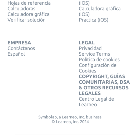
Hojas de referencia
(iOS)
Calculadoras
Calculadora gráfica
Calculadora gráfica
(iOS)
Verificar solución
Practica (iOS)
EMPRESA
LEGAL
Contáctanos
Privacidad
Español
Service Terms
Política de cookies
Configuración de
Cookies
COPYRIGHT, GUÍAS
COMUNITARIAS, DSA
& OTROS RECURSOS
LEGALES
Centro Legal de
Learneo
Symbolab, a Learneo, Inc. business
© Learneo, Inc. 2024