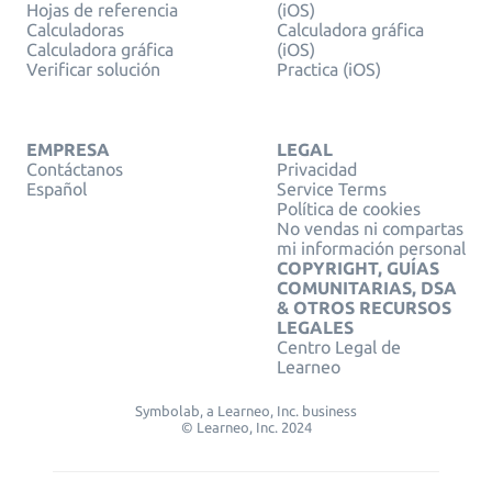
Hojas de referencia
(iOS)
Calculadoras
Calculadora gráfica
Calculadora gráfica
(iOS)
Verificar solución
Practica (iOS)
EMPRESA
LEGAL
Contáctanos
Privacidad
Español
Service Terms
Política de cookies
No vendas ni compartas
mi información personal
COPYRIGHT, GUÍAS
COMUNITARIAS, DSA
& OTROS RECURSOS
LEGALES
Centro Legal de
Learneo
Symbolab, a Learneo, Inc. business
© Learneo, Inc. 2024