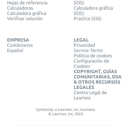
Hojas de referencia
(iOS)
Calculadoras
Calculadora gráfica
Calculadora gráfica
(iOS)
Verificar solución
Practica (iOS)
EMPRESA
LEGAL
Contáctanos
Privacidad
Español
Service Terms
Política de cookies
Configuración de
Cookies
COPYRIGHT, GUÍAS
COMUNITARIAS, DSA
& OTROS RECURSOS
LEGALES
Centro Legal de
Learneo
Symbolab, a Learneo, Inc. business
© Learneo, Inc. 2024