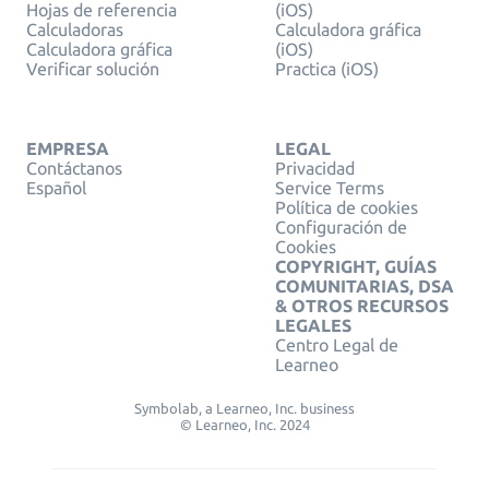
Hojas de referencia
(iOS)
Calculadoras
Calculadora gráfica
Calculadora gráfica
(iOS)
Verificar solución
Practica (iOS)
EMPRESA
LEGAL
Contáctanos
Privacidad
Español
Service Terms
Política de cookies
Configuración de
Cookies
COPYRIGHT, GUÍAS
COMUNITARIAS, DSA
& OTROS RECURSOS
LEGALES
Centro Legal de
Learneo
Symbolab, a Learneo, Inc. business
© Learneo, Inc. 2024