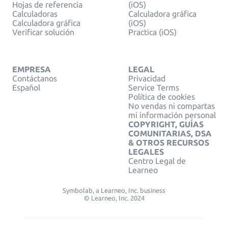
Hojas de referencia
(iOS)
Calculadoras
Calculadora gráfica
Calculadora gráfica
(iOS)
Verificar solución
Practica (iOS)
EMPRESA
LEGAL
Contáctanos
Privacidad
Español
Service Terms
Política de cookies
No vendas ni compartas
mi información personal
COPYRIGHT, GUÍAS
COMUNITARIAS, DSA
& OTROS RECURSOS
LEGALES
Centro Legal de
Learneo
Symbolab, a Learneo, Inc. business
© Learneo, Inc. 2024