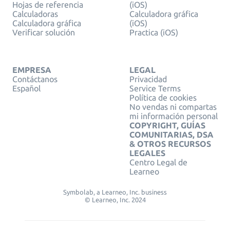
Hojas de referencia
(iOS)
Calculadoras
Calculadora gráfica
Calculadora gráfica
(iOS)
Verificar solución
Practica (iOS)
EMPRESA
LEGAL
Contáctanos
Privacidad
Español
Service Terms
Política de cookies
No vendas ni compartas
mi información personal
COPYRIGHT, GUÍAS
COMUNITARIAS, DSA
& OTROS RECURSOS
LEGALES
Centro Legal de
Learneo
Symbolab, a Learneo, Inc. business
© Learneo, Inc. 2024