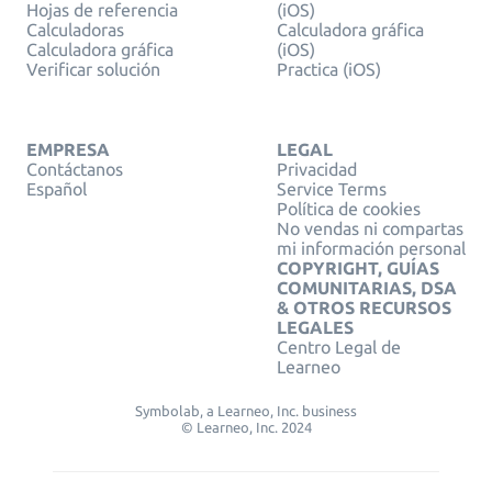
Hojas de referencia
(iOS)
Calculadoras
Calculadora gráfica
Calculadora gráfica
(iOS)
Verificar solución
Practica (iOS)
EMPRESA
LEGAL
Contáctanos
Privacidad
Español
Service Terms
Política de cookies
No vendas ni compartas
mi información personal
COPYRIGHT, GUÍAS
COMUNITARIAS, DSA
& OTROS RECURSOS
LEGALES
Centro Legal de
Learneo
Symbolab, a Learneo, Inc. business
© Learneo, Inc. 2024