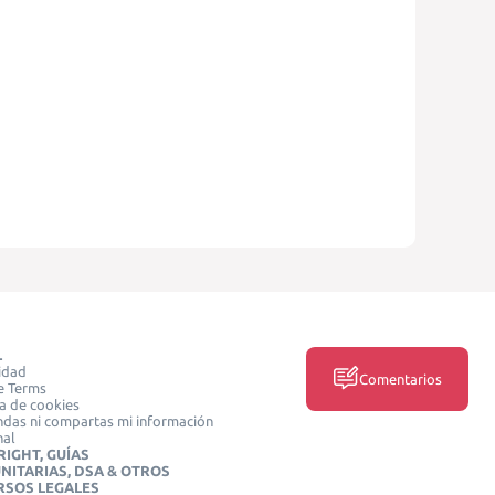
L
idad
Comentarios
e Terms
ca de cookies
das ni compartas mi información
nal
IGHT, GUÍAS
NITARIAS, DSA & OTROS
RSOS LEGALES