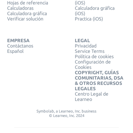
Hojas de referencia
(iOS)
Calculadoras
Calculadora gráfica
Calculadora gráfica
(iOS)
Verificar solución
Practica (iOS)
EMPRESA
LEGAL
Contáctanos
Privacidad
Español
Service Terms
Política de cookies
Configuración de
Cookies
COPYRIGHT, GUÍAS
COMUNITARIAS, DSA
& OTROS RECURSOS
LEGALES
Centro Legal de
Learneo
Symbolab, a Learneo, Inc. business
© Learneo, Inc. 2024