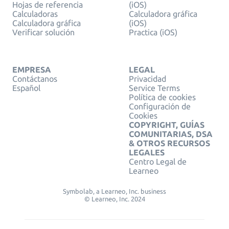
Hojas de referencia
(iOS)
Calculadoras
Calculadora gráfica
Calculadora gráfica
(iOS)
Verificar solución
Practica (iOS)
EMPRESA
LEGAL
Contáctanos
Privacidad
Español
Service Terms
Política de cookies
Configuración de
Cookies
COPYRIGHT, GUÍAS
COMUNITARIAS, DSA
& OTROS RECURSOS
LEGALES
Centro Legal de
Learneo
Symbolab, a Learneo, Inc. business
© Learneo, Inc. 2024