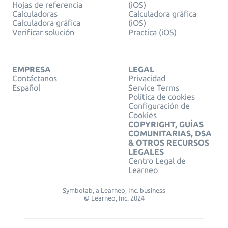
Hojas de referencia
(iOS)
Calculadoras
Calculadora gráfica
Calculadora gráfica
(iOS)
Verificar solución
Practica (iOS)
EMPRESA
LEGAL
Contáctanos
Privacidad
Español
Service Terms
Política de cookies
Configuración de
Cookies
COPYRIGHT, GUÍAS
COMUNITARIAS, DSA
& OTROS RECURSOS
LEGALES
Centro Legal de
Learneo
Symbolab, a Learneo, Inc. business
© Learneo, Inc. 2024