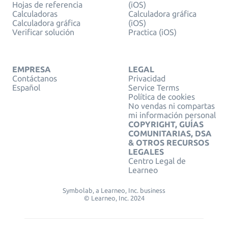
Hojas de referencia
(iOS)
Calculadoras
Calculadora gráfica
Calculadora gráfica
(iOS)
Verificar solución
Practica (iOS)
EMPRESA
LEGAL
Contáctanos
Privacidad
Español
Service Terms
Política de cookies
No vendas ni compartas
mi información personal
COPYRIGHT, GUÍAS
COMUNITARIAS, DSA
& OTROS RECURSOS
LEGALES
Centro Legal de
Learneo
Symbolab, a Learneo, Inc. business
© Learneo, Inc. 2024