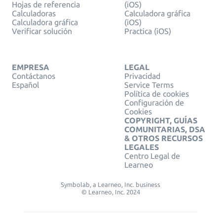
Hojas de referencia
(iOS)
Calculadoras
Calculadora gráfica
Calculadora gráfica
(iOS)
Verificar solución
Practica (iOS)
EMPRESA
LEGAL
Contáctanos
Privacidad
Español
Service Terms
Política de cookies
Configuración de
Cookies
COPYRIGHT, GUÍAS
COMUNITARIAS, DSA
& OTROS RECURSOS
LEGALES
Centro Legal de
Learneo
Symbolab, a Learneo, Inc. business
© Learneo, Inc. 2024