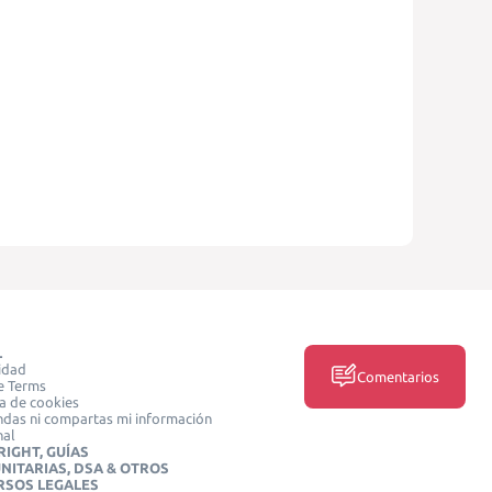
L
idad
Comentarios
e Terms
ca de cookies
das ni compartas mi información
nal
IGHT, GUÍAS
NITARIAS, DSA & OTROS
RSOS LEGALES