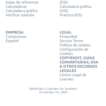
Hojas de referencia
(iOS)
Calculadoras
Calculadora gráfica
Calculadora gráfica
(iOS)
Verificar solución
Practica (iOS)
EMPRESA
LEGAL
Contáctanos
Privacidad
Español
Service Terms
Política de cookies
Configuración de
Cookies
COPYRIGHT, GUÍAS
COMUNITARIAS, DSA
& OTROS RECURSOS
LEGALES
Centro Legal de
Learneo
Symbolab, a Learneo, Inc. business
© Learneo, Inc. 2024