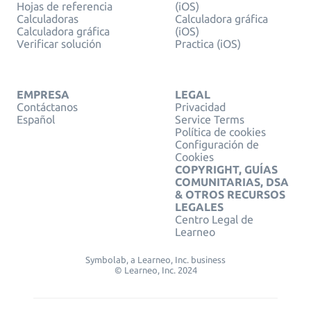
Hojas de referencia
(iOS)
Calculadoras
Calculadora gráfica
Calculadora gráfica
(iOS)
Verificar solución
Practica (iOS)
EMPRESA
LEGAL
Contáctanos
Privacidad
Español
Service Terms
Política de cookies
Configuración de
Cookies
COPYRIGHT, GUÍAS
COMUNITARIAS, DSA
& OTROS RECURSOS
LEGALES
Centro Legal de
Learneo
Symbolab, a Learneo, Inc. business
© Learneo, Inc. 2024