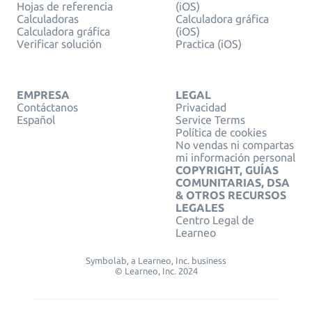
Hojas de referencia
(iOS)
Calculadoras
Calculadora gráfica
Calculadora gráfica
(iOS)
Verificar solución
Practica (iOS)
EMPRESA
LEGAL
Contáctanos
Privacidad
Español
Service Terms
Política de cookies
No vendas ni compartas
mi información personal
COPYRIGHT, GUÍAS
COMUNITARIAS, DSA
& OTROS RECURSOS
LEGALES
Centro Legal de
Learneo
Symbolab, a Learneo, Inc. business
© Learneo, Inc. 2024