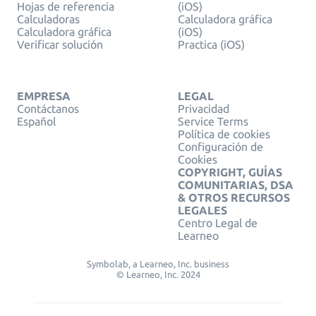
Hojas de referencia
(iOS)
Calculadoras
Calculadora gráfica
Calculadora gráfica
(iOS)
Verificar solución
Practica (iOS)
EMPRESA
LEGAL
Contáctanos
Privacidad
Español
Service Terms
Política de cookies
Configuración de
Cookies
COPYRIGHT, GUÍAS
COMUNITARIAS, DSA
& OTROS RECURSOS
LEGALES
Centro Legal de
Learneo
Symbolab, a Learneo, Inc. business
© Learneo, Inc. 2024