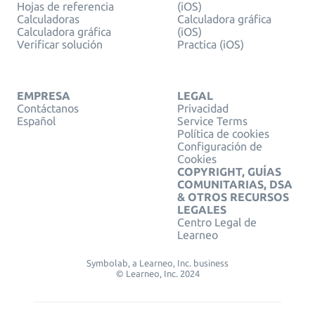
Hojas de referencia
(iOS)
Calculadoras
Calculadora gráfica
Calculadora gráfica
(iOS)
Verificar solución
Practica (iOS)
EMPRESA
LEGAL
Contáctanos
Privacidad
Español
Service Terms
Política de cookies
Configuración de
Cookies
COPYRIGHT, GUÍAS
COMUNITARIAS, DSA
& OTROS RECURSOS
LEGALES
Centro Legal de
Learneo
Symbolab, a Learneo, Inc. business
© Learneo, Inc. 2024