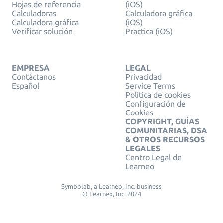
Hojas de referencia
(iOS)
Calculadoras
Calculadora gráfica
Calculadora gráfica
(iOS)
Verificar solución
Practica (iOS)
EMPRESA
LEGAL
Contáctanos
Privacidad
Español
Service Terms
Política de cookies
Configuración de
Cookies
COPYRIGHT, GUÍAS
COMUNITARIAS, DSA
& OTROS RECURSOS
LEGALES
Centro Legal de
Learneo
Symbolab, a Learneo, Inc. business
© Learneo, Inc. 2024