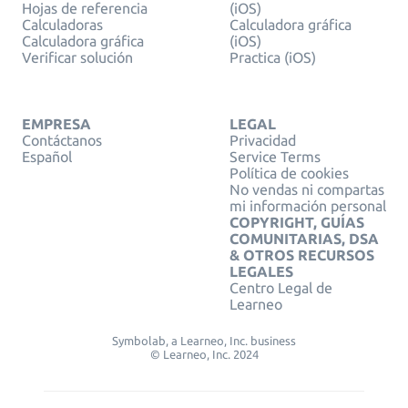
Hojas de referencia
(iOS)
Calculadoras
Calculadora gráfica
Calculadora gráfica
(iOS)
Verificar solución
Practica (iOS)
EMPRESA
LEGAL
Contáctanos
Privacidad
Español
Service Terms
Política de cookies
No vendas ni compartas
mi información personal
COPYRIGHT, GUÍAS
COMUNITARIAS, DSA
& OTROS RECURSOS
LEGALES
Centro Legal de
Learneo
Symbolab, a Learneo, Inc. business
© Learneo, Inc. 2024