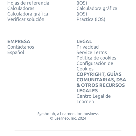
Hojas de referencia
(iOS)
Calculadoras
Calculadora gráfica
Calculadora gráfica
(iOS)
Verificar solución
Practica (iOS)
EMPRESA
LEGAL
Contáctanos
Privacidad
Español
Service Terms
Política de cookies
Configuración de
Cookies
COPYRIGHT, GUÍAS
COMUNITARIAS, DSA
& OTROS RECURSOS
LEGALES
Centro Legal de
Learneo
Symbolab, a Learneo, Inc. business
© Learneo, Inc. 2024