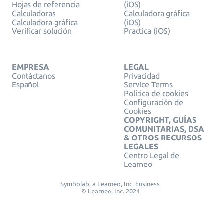
Hojas de referencia
(iOS)
Calculadoras
Calculadora gráfica
Calculadora gráfica
(iOS)
Verificar solución
Practica (iOS)
EMPRESA
LEGAL
Contáctanos
Privacidad
Español
Service Terms
Política de cookies
Configuración de
Cookies
COPYRIGHT, GUÍAS
COMUNITARIAS, DSA
& OTROS RECURSOS
LEGALES
Centro Legal de
Learneo
Symbolab, a Learneo, Inc. business
© Learneo, Inc. 2024