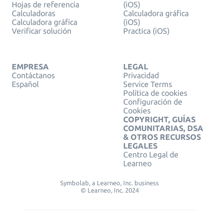
Hojas de referencia
(iOS)
Calculadoras
Calculadora gráfica
Calculadora gráfica
(iOS)
Verificar solución
Practica (iOS)
EMPRESA
LEGAL
Contáctanos
Privacidad
Español
Service Terms
Política de cookies
Configuración de
Cookies
COPYRIGHT, GUÍAS
COMUNITARIAS, DSA
& OTROS RECURSOS
LEGALES
Centro Legal de
Learneo
Symbolab, a Learneo, Inc. business
© Learneo, Inc. 2024