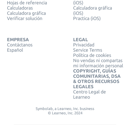
Hojas de referencia
(iOS)
Calculadoras
Calculadora gráfica
Calculadora gráfica
(iOS)
Verificar solución
Practica (iOS)
EMPRESA
LEGAL
Contáctanos
Privacidad
Español
Service Terms
Política de cookies
No vendas ni compartas
mi información personal
COPYRIGHT, GUÍAS
COMUNITARIAS, DSA
& OTROS RECURSOS
LEGALES
Centro Legal de
Learneo
Symbolab, a Learneo, Inc. business
© Learneo, Inc. 2024