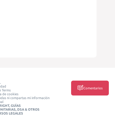
L
idad
Comentarios
e Terms
ca de cookies
das ni compartas mi información
nal
IGHT, GUÍAS
NITARIAS, DSA & OTROS
RSOS LEGALES