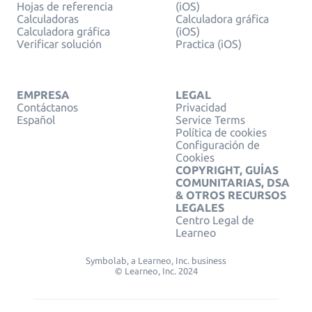
Hojas de referencia
(iOS)
Calculadoras
Calculadora gráfica
Calculadora gráfica
(iOS)
Verificar solución
Practica (iOS)
EMPRESA
LEGAL
Contáctanos
Privacidad
Español
Service Terms
Política de cookies
Configuración de
Cookies
COPYRIGHT, GUÍAS
COMUNITARIAS, DSA
& OTROS RECURSOS
LEGALES
Centro Legal de
Learneo
Symbolab, a Learneo, Inc. business
© Learneo, Inc. 2024