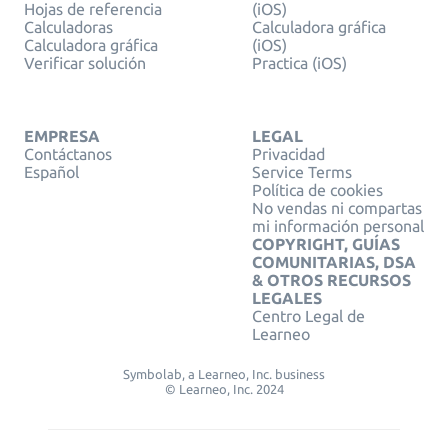
Hojas de referencia
(iOS)
Calculadoras
Calculadora gráfica
Calculadora gráfica
(iOS)
Verificar solución
Practica (iOS)
EMPRESA
LEGAL
Contáctanos
Privacidad
Español
Service Terms
Política de cookies
No vendas ni compartas
mi información personal
COPYRIGHT, GUÍAS
COMUNITARIAS, DSA
& OTROS RECURSOS
LEGALES
Centro Legal de
Learneo
Symbolab, a Learneo, Inc. business
© Learneo, Inc. 2024