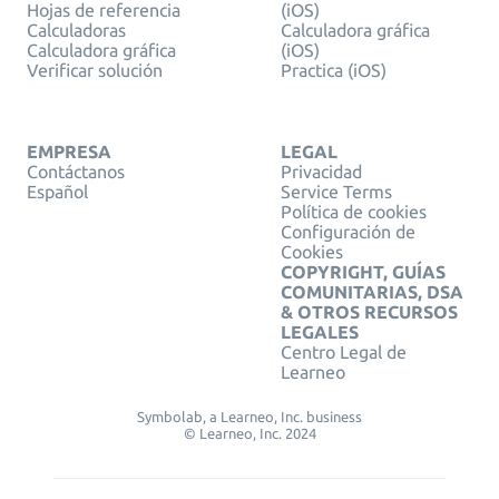
Hojas de referencia
(iOS)
Calculadoras
Calculadora gráfica
Calculadora gráfica
(iOS)
Verificar solución
Practica (iOS)
EMPRESA
LEGAL
Contáctanos
Privacidad
Español
Service Terms
Política de cookies
Configuración de
Cookies
COPYRIGHT, GUÍAS
COMUNITARIAS, DSA
& OTROS RECURSOS
LEGALES
Centro Legal de
Learneo
Symbolab, a Learneo, Inc. business
© Learneo, Inc. 2024