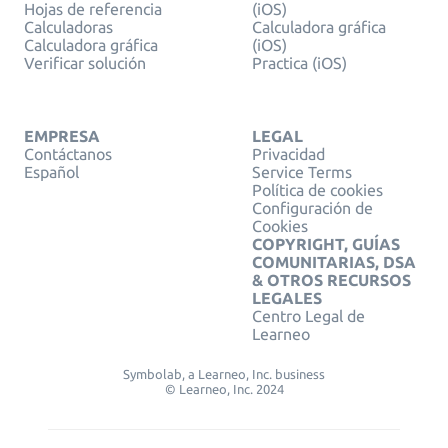
Hojas de referencia
(iOS)
Calculadoras
Calculadora gráfica
Calculadora gráfica
(iOS)
Verificar solución
Practica (iOS)
EMPRESA
LEGAL
Contáctanos
Privacidad
Español
Service Terms
Política de cookies
Configuración de
Cookies
COPYRIGHT, GUÍAS
COMUNITARIAS, DSA
& OTROS RECURSOS
LEGALES
Centro Legal de
Learneo
Symbolab, a Learneo, Inc. business
© Learneo, Inc. 2024