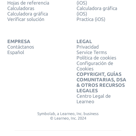
Hojas de referencia
(iOS)
Calculadoras
Calculadora gráfica
Calculadora gráfica
(iOS)
Verificar solución
Practica (iOS)
EMPRESA
LEGAL
Contáctanos
Privacidad
Español
Service Terms
Política de cookies
Configuración de
Cookies
COPYRIGHT, GUÍAS
COMUNITARIAS, DSA
& OTROS RECURSOS
LEGALES
Centro Legal de
Learneo
Symbolab, a Learneo, Inc. business
© Learneo, Inc. 2024