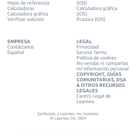
Hojas de referencia
(iOS)
Calculadoras
Calculadora gráfica
Calculadora gráfica
(iOS)
Verificar solución
Practica (iOS)
EMPRESA
LEGAL
Contáctanos
Privacidad
Español
Service Terms
Política de cookies
No vendas ni compartas
mi información personal
COPYRIGHT, GUÍAS
COMUNITARIAS, DSA
& OTROS RECURSOS
LEGALES
Centro Legal de
Learneo
Symbolab, a Learneo, Inc. business
© Learneo, Inc. 2024