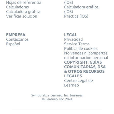
Hojas de referencia
(iOS)
Calculadoras
Calculadora gráfica
Calculadora gráfica
(iOS)
Verificar solución
Practica (iOS)
EMPRESA
LEGAL
Contáctanos
Privacidad
Español
Service Terms
Política de cookies
No vendas ni compartas
mi información personal
COPYRIGHT, GUÍAS
COMUNITARIAS, DSA
& OTROS RECURSOS
LEGALES
Centro Legal de
Learneo
Symbolab, a Learneo, Inc. business
© Learneo, Inc. 2024