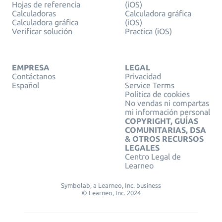
Hojas de referencia
(iOS)
Calculadoras
Calculadora gráfica
Calculadora gráfica
(iOS)
Verificar solución
Practica (iOS)
EMPRESA
LEGAL
Contáctanos
Privacidad
Español
Service Terms
Política de cookies
No vendas ni compartas
mi información personal
COPYRIGHT, GUÍAS
COMUNITARIAS, DSA
& OTROS RECURSOS
LEGALES
Centro Legal de
Learneo
Symbolab, a Learneo, Inc. business
© Learneo, Inc. 2024