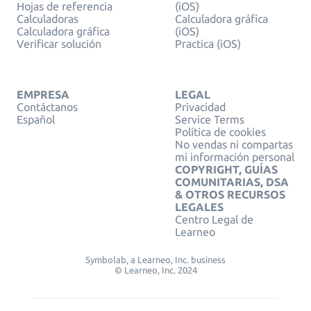
Hojas de referencia
(iOS)
Calculadoras
Calculadora gráfica
Calculadora gráfica
(iOS)
Verificar solución
Practica (iOS)
EMPRESA
LEGAL
Contáctanos
Privacidad
Español
Service Terms
Política de cookies
No vendas ni compartas
mi información personal
COPYRIGHT, GUÍAS
COMUNITARIAS, DSA
& OTROS RECURSOS
LEGALES
Centro Legal de
Learneo
Symbolab, a Learneo, Inc. business
© Learneo, Inc. 2024