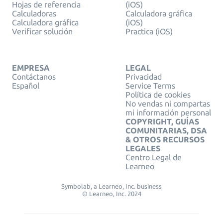
Hojas de referencia
(iOS)
Calculadoras
Calculadora gráfica
Calculadora gráfica
(iOS)
Verificar solución
Practica (iOS)
EMPRESA
LEGAL
Contáctanos
Privacidad
Español
Service Terms
Política de cookies
No vendas ni compartas
mi información personal
COPYRIGHT, GUÍAS
COMUNITARIAS, DSA
& OTROS RECURSOS
LEGALES
Centro Legal de
Learneo
Symbolab, a Learneo, Inc. business
© Learneo, Inc. 2024