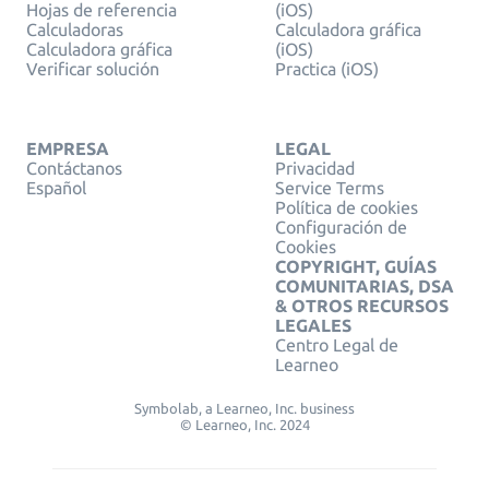
Hojas de referencia
(iOS)
Calculadoras
Calculadora gráfica
Calculadora gráfica
(iOS)
Verificar solución
Practica (iOS)
EMPRESA
LEGAL
Contáctanos
Privacidad
Español
Service Terms
Política de cookies
Configuración de
Cookies
COPYRIGHT, GUÍAS
COMUNITARIAS, DSA
& OTROS RECURSOS
LEGALES
Centro Legal de
Learneo
Symbolab, a Learneo, Inc. business
© Learneo, Inc. 2024