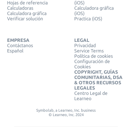
Hojas de referencia
(iOS)
Calculadoras
Calculadora gráfica
Calculadora gráfica
(iOS)
Verificar solución
Practica (iOS)
EMPRESA
LEGAL
Contáctanos
Privacidad
Español
Service Terms
Política de cookies
Configuración de
Cookies
COPYRIGHT, GUÍAS
COMUNITARIAS, DSA
& OTROS RECURSOS
LEGALES
Centro Legal de
Learneo
Symbolab, a Learneo, Inc. business
© Learneo, Inc. 2024