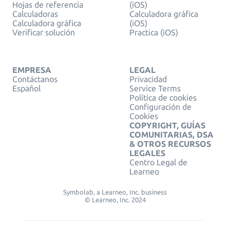
Hojas de referencia
(iOS)
Calculadoras
Calculadora gráfica
Calculadora gráfica
(iOS)
Verificar solución
Practica (iOS)
EMPRESA
LEGAL
Contáctanos
Privacidad
Español
Service Terms
Política de cookies
Configuración de
Cookies
COPYRIGHT, GUÍAS
COMUNITARIAS, DSA
& OTROS RECURSOS
LEGALES
Centro Legal de
Learneo
Symbolab, a Learneo, Inc. business
© Learneo, Inc. 2024