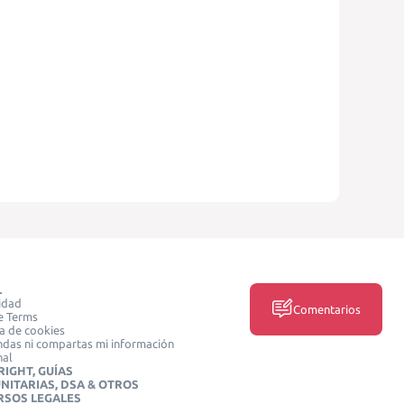
L
idad
Comentarios
e Terms
ca de cookies
das ni compartas mi información
nal
IGHT, GUÍAS
NITARIAS, DSA & OTROS
RSOS LEGALES