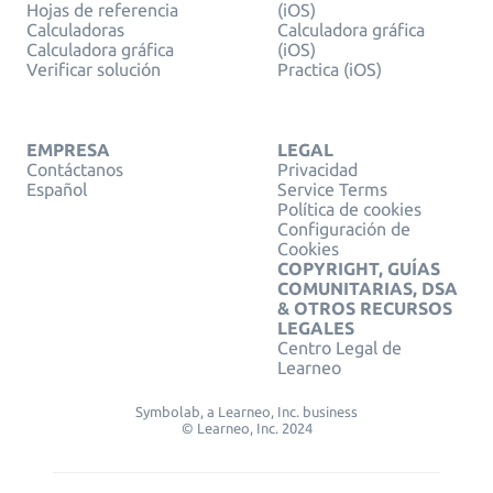
Hojas de referencia
(iOS)
Calculadoras
Calculadora gráfica
Calculadora gráfica
(iOS)
Verificar solución
Practica (iOS)
EMPRESA
LEGAL
Contáctanos
Privacidad
Español
Service Terms
Política de cookies
Configuración de
Cookies
COPYRIGHT, GUÍAS
COMUNITARIAS, DSA
& OTROS RECURSOS
LEGALES
Centro Legal de
Learneo
Symbolab, a Learneo, Inc. business
© Learneo, Inc. 2024