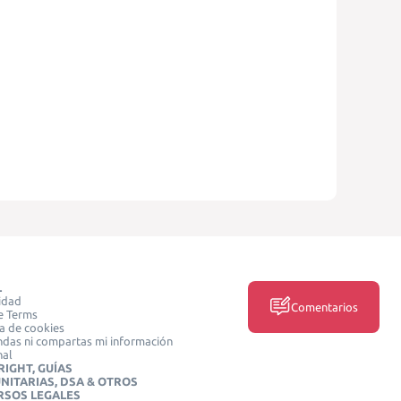
L
idad
Comentarios
e Terms
ca de cookies
das ni compartas mi información
nal
IGHT, GUÍAS
NITARIAS, DSA & OTROS
RSOS LEGALES