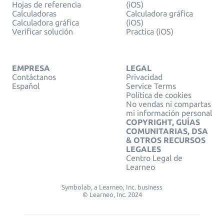
Hojas de referencia
(iOS)
Calculadoras
Calculadora gráfica
Calculadora gráfica
(iOS)
Verificar solución
Practica (iOS)
EMPRESA
LEGAL
Contáctanos
Privacidad
Español
Service Terms
Política de cookies
No vendas ni compartas
mi información personal
COPYRIGHT, GUÍAS
COMUNITARIAS, DSA
& OTROS RECURSOS
LEGALES
Centro Legal de
Learneo
Symbolab, a Learneo, Inc. business
© Learneo, Inc. 2024